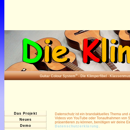
®
Guitar Colour System
- Die Klimperfibel - Klassenmusi
Das Projekt
Datenschutz ist ein brandaktuelles Thema und a
Videos von YouTube oder Tonaufnahmen von So
Neues
präsentieren zu können, benötigen wir deine Ei
Demo
Datenschutzerklärung
.