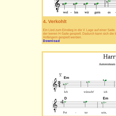
4. Verkohlt
Ein Lied zum Einstieg in die V. Lage auf einer Sait
der leeren H-Saite gespielt. Dadurch kann sich di
Anfängern gespielt werden.
Download