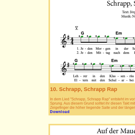
10. Schrapp, Schrapp Rap
In dem Lied "Schrapp, Schrapp Rap" entsteht im vorl
Sprung. Aus diesem Grund solltet ihr diesen Takt mi
Zeigefinger die höher liegende Saite und der längere 
Download