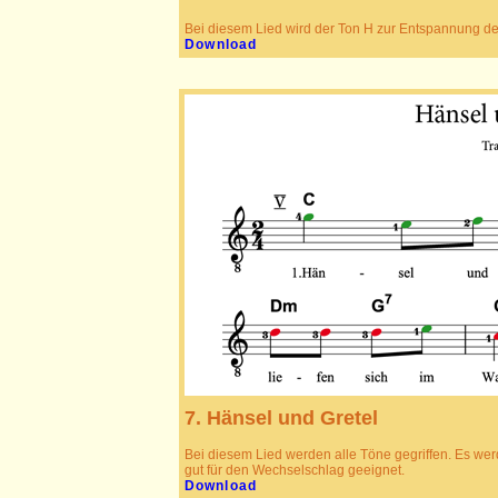
Bei diesem Lied wird der Ton H zur Entspannung der
Download
7. Hänsel und Gretel
Bei diesem Lied werden alle Töne gegriffen. Es werd
gut für den Wechselschlag geeignet.
Download