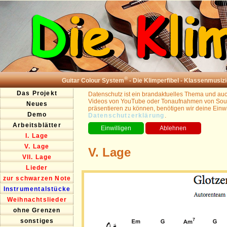
®
Guitar Colour System
- Die Klimperfibel - Klassenmusizi
Das Projekt
Datenschutz ist ein brandaktuelles Thema und auch
Videos von YouTube oder Tonaufnahmen von Sound
Neues
präsentieren zu können, benötigen wir deine Einwi
Demo
Datenschutzerklärung
.
Arbeitsblätter
I. Lage
V. Lage
V. Lage
VII. Lage
Lieder
zur schwarzen Note
Instrumentalstücke
Weihnachtslieder
ohne Grenzen
sonstiges