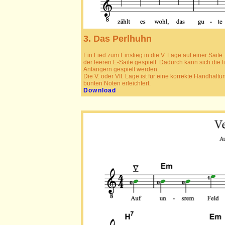
3. Das Perlhuhn
Ein Lied zum Einstieg in die V. Lage auf einer Sait
der leeren E-Saite gespielt. Dadurch kann sich di
Anfängern gespielt werden.
Die V. oder VII. Lage ist für eine korrekte Handhal
bunten Noten erleichtert.
Download