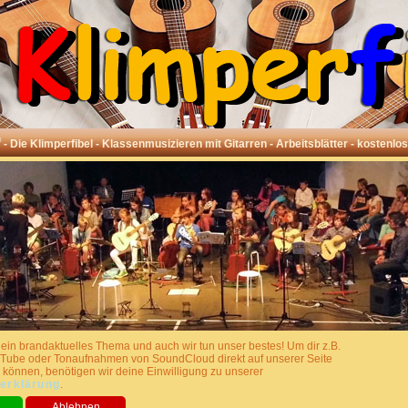
®
- Die Klimperfibel - Klassenmusizieren mit Gitarren - Arbeitsblätter - kostenlo
 ein brandaktuelles Thema und auch wir tun unser bestes! Um dir z.B.
Tube oder Tonaufnahmen von SoundCloud direkt auf unserer Seite
 können, benötigen wir deine Einwilligung zu unserer
erklärung
.