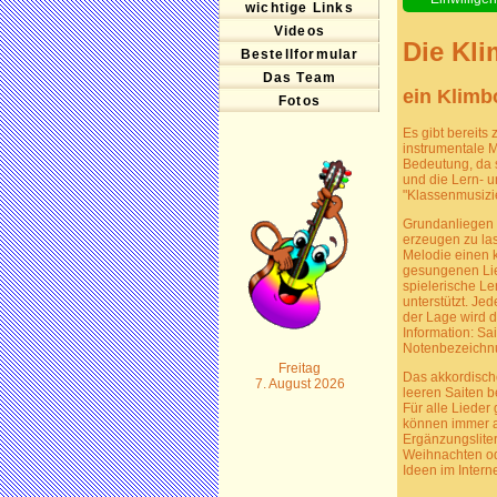
wichtige Links
Videos
Die Kli
Bestellformular
Das Team
ein Klimb
Fotos
Es gibt bereits
instrumentale 
Bedeutung, da s
und die Lern- u
"Klassenmusizier
Grundanliegen d
erzeugen zu las
Melodie einen k
gesungenen Lied
spielerische Le
unterstützt. Je
der Lage wird d
Information: Sa
Notenbezeichnu
Freitag
Das akkordische
7. August 2026
leeren Saiten b
Für alle Lieder
können immer a
Ergänzungsliter
Weihnachten ode
Ideen im Intern