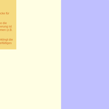
cke für
e die
erung ist
emen (z.B.
klingt die
lfältiges