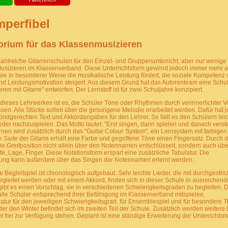
mperfibel
orium für das Klassenmusizieren
 zahlreiche Gitarrenschulen für den Einzel- und Gruppenunterricht, aber nur wenige 
Musizieren im Klassenverband. Diese Unterrichtsform gewinnt jedoch immer mehr 
ie in besonderer Weise die musikalische Leistung fördert, die soziale Kompetenz 
nd Leistungsmotivation steigert. Aus diesem Grund hat das Autorenteam eine Schul
en mit Gitarre" entworfen. Der Lernstoff ist für zwei Schuljahre konzipiert.
ieses Lehrwerkes ist es, die Schüler Töne oder Rhythmen durch verinnerlichter V
sen. Alle Stücke sollen über die gesungene Melodie erarbeitet werden. Dafür hat 
indgerechten Text und Akkordangaben für den Lehrer. So fällt es den Schülern leich
er nachzuspielen. Das Motto lautet: "Erst singen, dann spielen und danach verst
rnen wird zusätzlich durch das "Guitar Colour System", ein Lernsystem mit farbigen
de Saite der Gitarre erhält eine Farbe und gegriffene Töne einen Fingersatz. Durch
ie Greifposition nicht allein über den Notennamen entschlüsselt, sondern auch übe
ite, Lage, Finger. Diese Notationsform erspart eine zusätzliche Tabulatur. Die
ng kann außerdem über das Singen der Notennamen erlernt werden.
 Begleitspiel ist chronologisch aufgebaut. Sehr leichte Lieder, die mit durchgestr
egleitet werden oder mit einem Akkord, finden sich in dieser Schule in ausreichend
 gibt es einen Vorschlag, sie in verschiedenen Schwierigkeitsgraden zu begleiten.
lle Schüler entsprechend ihrer Befähigung im Klassenverband mitspielen.
atur für den jeweiligen Schwierigkeitsgrad, für Ensemblespiel und für besondere
r den Winter befindet sich im zweiten Teil der Schule. Zusätzlich werden weitere
et frei zur Verfügung stehen. Geplant ist eine ständige Erweiterung der Unterrichtsm