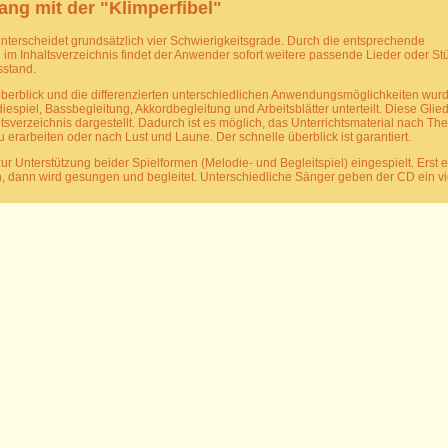
g mit der "Klimperfibel"
terscheidet grundsätzlich vier Schwierigkeitsgrade. Durch die entsprechende
m Inhaltsverzeichnis findet der Anwender sofort weitere passende Lieder oder Stü
sstand.
berblick und die differenzierten unterschiedlichen Anwendungsmöglichkeiten wurd
iespiel, Bassbegleitung, Akkordbegleitung und Arbeitsblätter unterteilt. Diese Glied
altsverzeichnis dargestellt. Dadurch ist es möglich, das Unterrichtsmaterial nach Th
u erarbeiten oder nach Lust und Laune. Der schnelle überblick ist garantiert.
r Unterstützung beider Spielformen (Melodie- und Begleitspiel) eingespielt. Erst er
, dann wird gesungen und begleitet. Unterschiedliche Sänger geben der CD ein vie