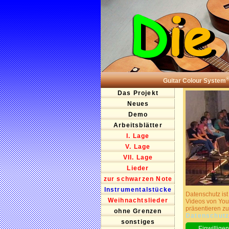
Guitar Colour System
Das Projekt
Neues
Demo
Arbeitsblätter
I. Lage
V. Lage
VII. Lage
Lieder
zur schwarzen Note
Instrumentalstücke
Datenschutz ist
Weihnachtslieder
Videos von You
präsentieren zu
ohne Grenzen
Datenschutz
sonstiges