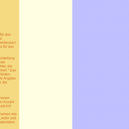
für das
an
verbessert
e für das
orstellung
jede
ter, die
ehen." Das
 Noten,
 die Angabe
r die
ichenen
er Anzahl.
 Dadurch
 Themen wie
 Lieder und
aterialien.