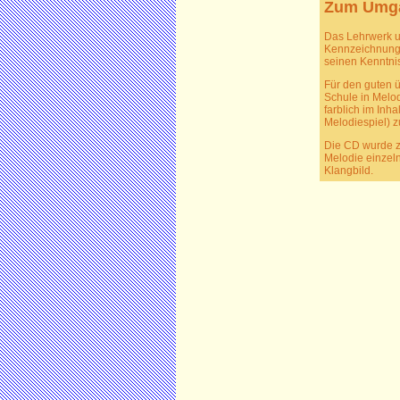
Zum Umgan
Das Lehrwerk un
Kennzeichnung i
seinen Kenntni
Für den guten ü
Schule in Melod
farblich im Inh
Melodiespiel) z
Die CD wurde zu
Melodie einzeln
Klangbild.