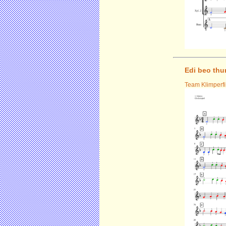
Edi beo thu
Team Klimperfi