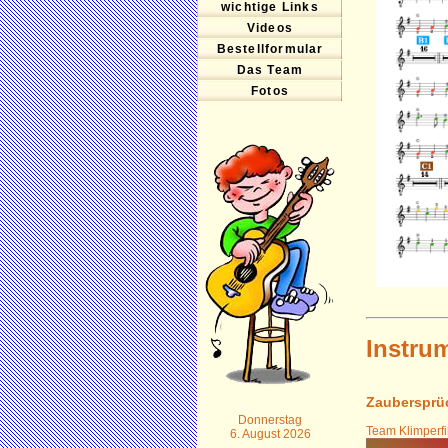
wichtige Links
Videos
Bestellformular
Das Team
Fotos
Instru
Zaubersprü
Donnerstag
Team Klimperfi
6. August 2026