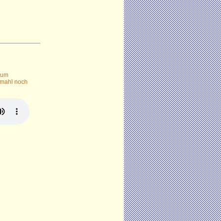
 um
dmahl noch