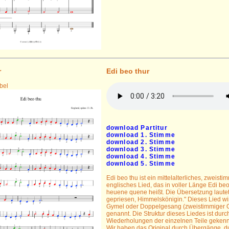
r
Edi beo thur
bel
download Partitur
download 1. Stimme
download 2. Stimme
download 3. Stimme
download 4. Stimme
download 5. Stimme
Edi beo thu ist ein mittelalterliches, zweisti
englisches Lied, das in voller Länge Edi beo
heuene quene heißt. Die Übersetzung lautet
gepriesen, Himmelskönigin." Dieses Lied wi
Gymel oder Doppelgesang (zweistimmiger 
genannt. Die Struktur dieses Liedes ist durc
Wiederholungen der einzelnen Teile gekenn
Wir haben das Original durch Übergänge, d