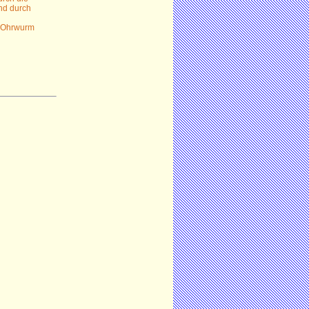
nd durch
r Ohrwurm