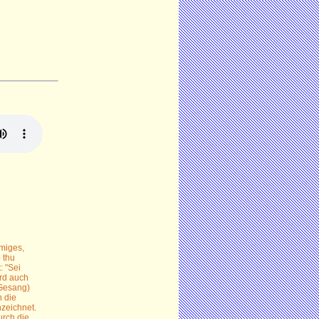
mmiges,
 thu
: "Sei
rd auch
Gesang)
h die
zeichnet.
urch die