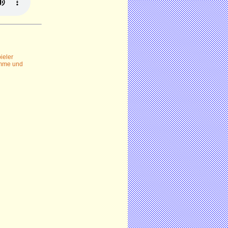
ieler
timme und