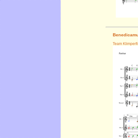
Benedicam
Team Klimperfi