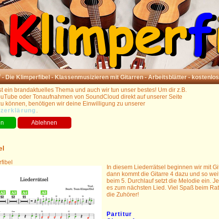
®
- Die Klimperfibel - Klassenmusizieren mit Gitarren - Arbeitsblätter - kostenlo
t ein brandaktuelles Thema und auch wir tun unser bestes! Um dir z.B.
uTube oder Tonaufnahmen von SoundCloud direkt auf unserer Seite
zu können, benötigen wir deine Einwilligung zu unserer
zerklärung
.
el
fibel
In diesem Liederrätsel beginnen wir mit Git
dann kommt die Gitarre 4 dazu und so weit
beim 5. Durchlauf setzt die Melodie ein. Je
es zum nächsten Lied. Viel Spaß beim Rat
die Zuhörer!
Partitur