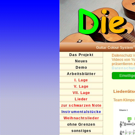
Guitar Colour System
Das Projekt
Datenschutz is
Videos von Yo
Neues
präsentieren 
Demo
Datenschut
Arbeitsblätter
I. Lage
V. Lage
Liederräts
VII. Lage
Lieder
Team Klimper
zur schwarzen Note
Instrumentalstücke
Weihnachtslieder
ohne Grenzen
sonstiges