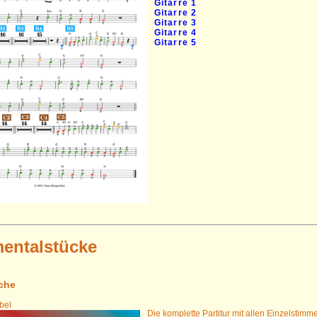
Gitarre 1
Gitarre 2
Gitarre 3
Gitarre 4
Gitarre 5
mentalstücke
che
bel
Die komplette Partitur mit allen Einzelstimme