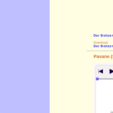
Der Boitze
Download:
Der Boitzen
Pavane (