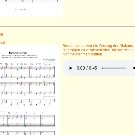
us
bel
Benedicamus war ein Gesang der Diakone,
diejenigen zu verabschieden, die am Aben
nicht teilnehmen durften.