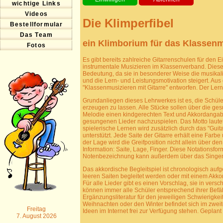
wichtige Links
Videos
Die Klimperfibel
Bestellformular
Das Team
ein Klimborium für das Klassen
Fotos
Es gibt bereits zahlreiche Gitarrenschulen für den 
instrumentale Musizieren im Klassenverband. Diese
Bedeutung, da sie in besonderer Weise die musikali
und die Lern- und Leistungsmotivation steigert. Au
"Klassenmusizieren mit Gitarre" entworfen. Der Lernst
Grundanliegen dieses Lehrwerkes ist es, die Schüle
erzeugen zu lassen. Alle Stücke sollen über die ge
Melodie einen kindgerechten Text und Akkordangaben 
gesungenen Lieder nachzuspielen. Das Motto lautet
spielerische Lernen wird zusätzlich durch das "Guit
unterstützt. Jede Saite der Gitarre erhält eine Far
der Lage wird die Greifposition nicht allein über d
Information: Saite, Lage, Finger. Diese Notationsfor
Notenbezeichnung kann außerdem über das Singen
Das akkordische Begleitspiel ist chronologisch aufg
leeren Saiten begleitet werden oder mit einem Akkor
Für alle Lieder gibt es einen Vorschlag, sie in ver
können immer alle Schüler entsprechend ihrer Befä
Ergänzungsliteratur für den jeweiligen Schwierigke
Weihnachten oder den Winter befindet sich im zweit
Freitag
Ideen im Internet frei zur Verfügung stehen. Geplant
7. August 2026